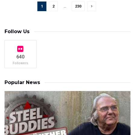
1
2
…
230
Follow Us
640
Followers
Popular News