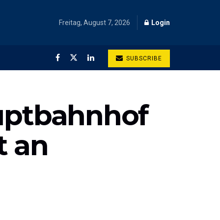
Freitag, August 7, 2026
Login
SUBSCRIBE
uptbahnhof
t an