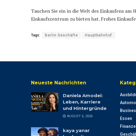
Tauchen Sie ein in die Welt des Einkaufens am H
Einkaufszentrum zu bieten hat. Frohes Einkau
Tags:
Berlin Geschäfte
Hauptbahnhof
Neueste Nachrichten
Kateg
Ausbild
Daniela Amodei:
Leben, Karriere
Automo
und Hintergründe
Busines
AUGUST 6, 2026
Essen
Finanze
kaya yanar
Geschäf