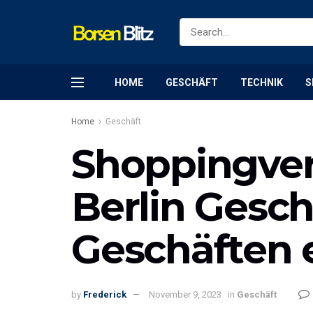
HOME
GESCHÄFT
TECHNIK
S
Home
Geschäft
Shoppingve
Berlin Geschä
Geschäften 
by
Frederick
November 9, 2023
in
Geschäft