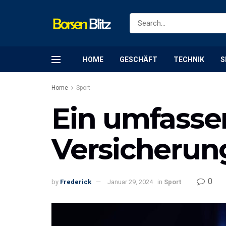
HOME
GESCHÄFT
TECHNIK
S
Home
Sport
Ein umfasse
Versicherun
0
by
Frederick
Januar 29, 2024
in
Sport