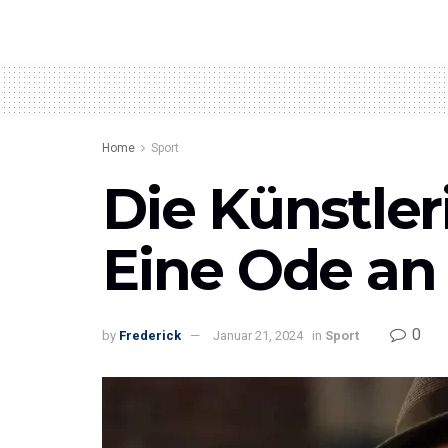
Home
Sport
Die Künstler
Eine Ode an d
0
by
Frederick
Januar 21, 2024
in
Sport