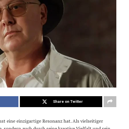
Share on Twitter
st eine einzigartige Resonanz hat. Als vielseitiger
e, sondern auch durch seine kreative Vielfalt und sein