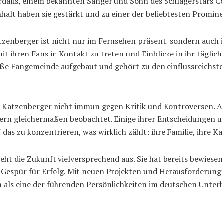
rdalis, einem bekannten Sänger und Sohn des Schlagerstars Co
nhalt haben sie gestärkt und zu einer der beliebtesten Promi
tzenberger ist nicht nur im Fernsehen präsent, sondern auch i
 ihren Fans in Kontakt zu treten und Einblicke in ihr täglic
roße Fangemeinde aufgebaut und gehört zu den einflussreichst
la Katzenberger nicht immun gegen Kritik und Kontroversen. Als
n gleichermaßen beobachtet. Einige ihrer Entscheidungen und
as zu konzentrieren, was wirklich zählt: ihre Familie, ihre K
eht die Zukunft vielversprechend aus. Sie hat bereits bewiesen,
Gespür für Erfolg. Mit neuen Projekten und Herausforderungen 
 als eine der führenden Persönlichkeiten im deutschen Unterh