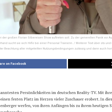
i der großen Florian Silbereisen Show auftreten soll. Zu der generellen Panik vor 
rzerhand sucht sie sich Hilfe bei einer Personal Trainerin. / Weiterer Text über ots 
nter Beachtung aller mitgeteilten Nutzungsbedingungen zulässig und dann auch honor
are on Facebook
ekanntesten Persönlichkeiten im deutschen Reality-TV. Mit ih
einen festen Platz im Herzen vieler Zuschauer erobert. In die
zenberger werfen, von ihren Anfängen bis zu ihrem heutigen S
ungsbranche.