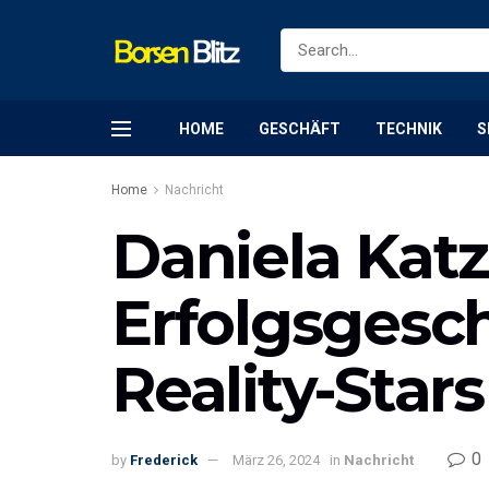
HOME
GESCHÄFT
TECHNIK
S
Home
Nachricht
Daniela Kat
Erfolgsgesc
Reality-Stars
0
by
Frederick
März 26, 2024
in
Nachricht