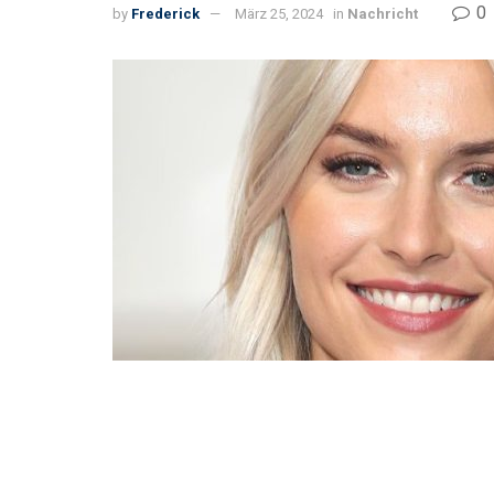
0
by
Frederick
März 25, 2024
in
Nachricht