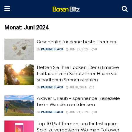
Monat:
Juni 2024
Geschenke für deine beste Freundin
BY
PAULINE BLACK
JUNI 27, 2024
0
Retten Sie Ihre Locken: Der ultimative
Leitfaden zum Schutz Ihrer Haare vor
schädlichen Sonnenstrahlen
BY
PAULINE BLACK
JULI 8, 2024
0
Aktiver Urlaub – spannende Reiseziele
beim Wandern entdecken
BY
PAULINE BLACK
JUNI 24, 2024
0
Top 10 Plattformen, um Ihr Instagram-
Spiel zu verbessern: Wo man Follower