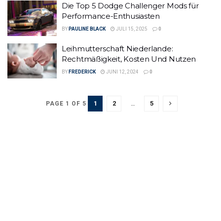
Die Top 5 Dodge Challenger Mods für
Performance-Enthusiasten
BY
PAULINE BLACK
JULI 15, 2025
0
Leihmutterschaft Niederlande:
Rechtmäßigkeit, Kosten Und Nutzen
BY
FREDERICK
JUNI 12, 2024
0
1
2
…
5
PAGE 1 OF 5