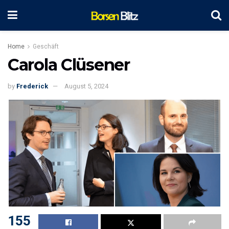
Home
Geschäft
Carola Clüsener
by
Frederick
August 5, 2024
155