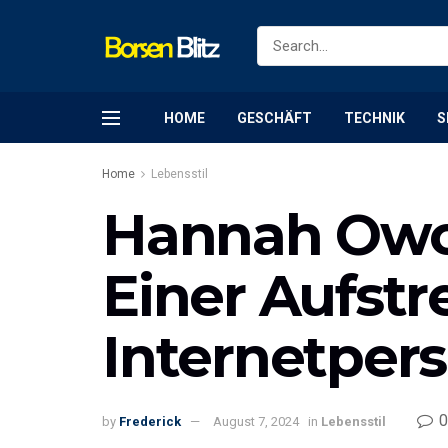
HOME
GESCHÄFT
TECHNIK
S
Home
Lebensstil
Hannah Owo:
Einer Aufst
Internetpers
0
by
Frederick
August 7, 2024
in
Lebensstil