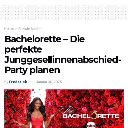
Home
Soziale Medien
Bachelorette – Die
perfekte
Junggesellinnenabschied-
Party planen
by
Frederick
Januar 30, 2025