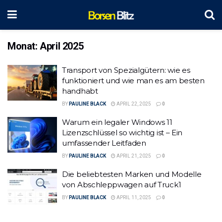
Monat:
April 2025
Transport von Spezialgütern: wie es
funktioniert und wie man es am besten
handhabt
BY
PAULINE BLACK
APRIL 22, 2025
0
Warum ein legaler Windows 11
Lizenzschlüssel so wichtig ist – Ein
umfassender Leitfaden
BY
PAULINE BLACK
APRIL 21, 2025
0
Die beliebtesten Marken und Modelle
von Abschleppwagen auf Truck1
BY
PAULINE BLACK
APRIL 11, 2025
0