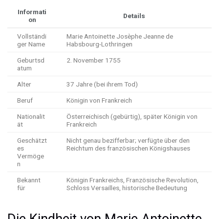
Informati
Details
on
Vollständi
Marie Antoinette Josèphe Jeanne de
ger Name
Habsbourg-Lothringen
Geburtsd
2. November 1755
atum
Alter
37 Jahre (bei ihrem Tod)
Beruf
Königin von Frankreich
Nationalit
Österreichisch (gebürtig), später Königin von
ät
Frankreich
Geschätzt
Nicht genau bezifferbar; verfügte über den
es
Reichtum des französischen Königshauses
Vermöge
n
Bekannt
Königin Frankreichs, Französische Revolution,
für
Schloss Versailles, historische Bedeutung
Die Kindheit von Marie Antoinette