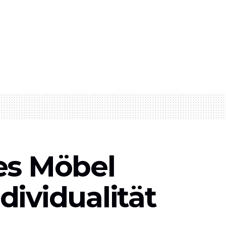
es Möbel
ndividualität