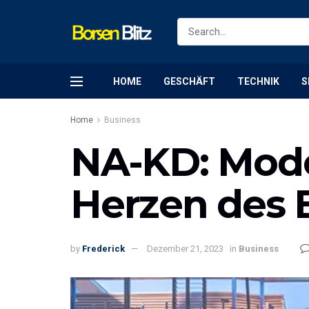
HOME
GESCHÄFT
TECHNIK
S
Home
Business
NA-KD: Mode
Herzen des 
by
Frederick
Dezember 21, 2023
in
Business