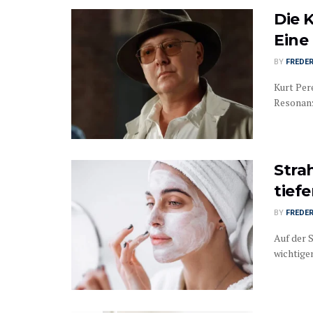
Die 
Eine 
BY
FREDER
Kurt Pere
Resonanz 
Stra
tief
BY
FREDER
Auf der 
wichtigen