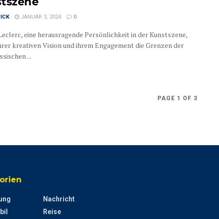
tszene
ICK
JANUAR 3, 2024
0
Leclerc, eine herausragende Persönlichkeit in der Kunstszene,
ihrer kreativen Vision und ihrem Engagement die Grenzen der
sischen ...
PAGE 1 OF 3
orien
ung
Nachricht
bil
Reise