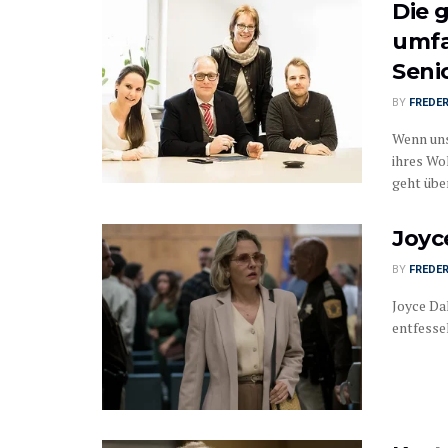
Die 
umfa
Seni
BY
FREDER
Wenn uns
ihres Wo
geht über 
Joyc
BY
FREDER
Joyce Da
entfessel