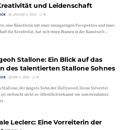
Kreativität und Leidenschaft
ICK
JANUAR 4, 2024
0
te, eine Künstlerin mit einer einzigartigen Perspektive und einer
aft für Kreativität, hat sich einen Namen in der Kunstwelt ...
geoh Stallone: Ein Blick auf das
n des talentierten Stallone Sohnes
ICK
MAI 6, 2024
0
 Stallone, der jüngste Sohn der Hollywood-Ikone Sylvester
 ist vielleicht nicht so öffentlich bekannt wie sein berühmter
r ...
le Leclerc: Eine Vorreiterin der