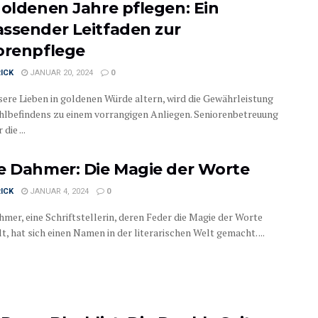
goldenen Jahre pflegen: Ein
ssender Leitfaden zur
orenpflege
ICK
JANUAR 20, 2024
0
ere Lieben in goldenen Würde altern, wird die Gewährleistung
hlbefindens zu einem vorrangigen Anliegen. Seniorenbetreuung
die ...
e Dahmer: Die Magie der Worte
ICK
JANUAR 4, 2024
0
hmer, eine Schriftstellerin, deren Feder die Magie der Worte
t, hat sich einen Namen in der literarischen Welt gemacht. ...