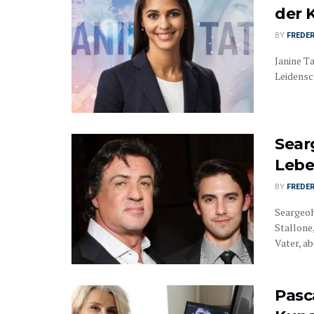
der 
BY
FREDER
Janine Ta
Leidensch
Sear
Lebe
BY
FREDER
Seargeoh
Stallone,
Vater, abe
Pasca