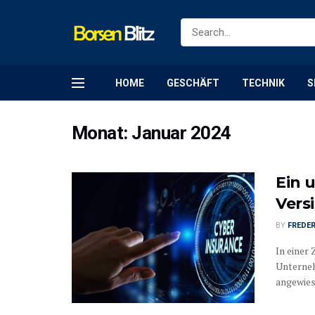
HOME
GESCHÄFT
TECHNIK
S
Monat:
Januar 2024
Ein 
Vers
BY
FREDER
In einer 
Unterneh
angewiese