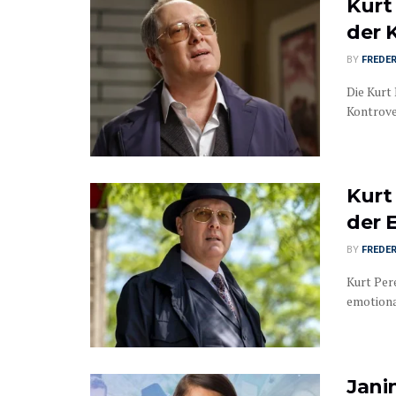
Kurt 
der 
BY
FREDER
Die Kurt 
Kontrover
Kurt
der 
BY
FREDER
Kurt Per
emotional
Jani