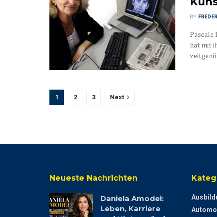
Kuns
BY
FREDER
Pascale 
hat mit 
zeitgenös
1
2
3
Next
Neueste Nachrichten
Kateg
Ausbild
Daniela Amodei:
Leben, Karriere
Automo