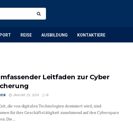
PORT
REISE
AUSBILDUNG
KONTAKTIERE
umfassender Leitfaden zur Cyber
icherung
ICK
JANUAR 29, 2024
0
Zeit, die von digitalen Technologien dominiert wird, sind
men für ihre Geschäftstätigkeit zunehmend auf den Cyberspace
n. Die ...