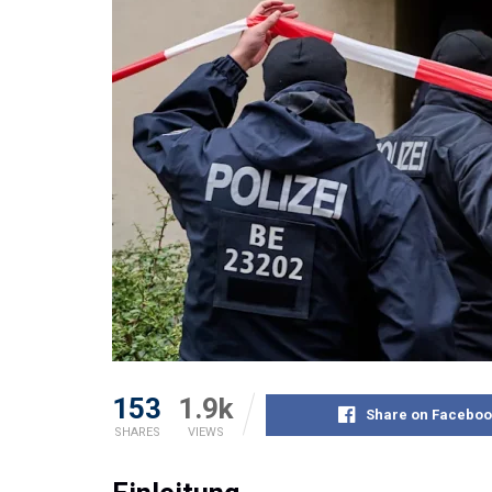
153
1.9k
Share on Faceboo
SHARES
VIEWS