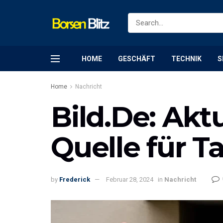
HOME
GESCHÄFT
TECHNIK
S
Home
Nachricht
Bild.De: Akt
Quelle für 
by
Frederick
Februar 28, 2024
in
Nachricht