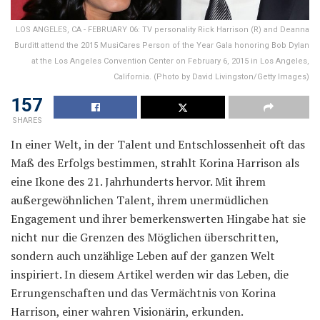
LOS ANGELES, CA - FEBRUARY 06: TV personality Rick Harrison (R) and Deanna
Burditt attend the 2015 MusiCares Person of the Year Gala honoring Bob Dylan
at the Los Angeles Convention Center on February 6, 2015 in Los Angeles,
California. (Photo by David Livingston/Getty Images)
157
SHARES
In einer Welt, in der Talent und Entschlossenheit oft das
Maß des Erfolgs bestimmen, strahlt Korina Harrison als
eine Ikone des 21. Jahrhunderts hervor. Mit ihrem
außergewöhnlichen Talent, ihrem unermüdlichen
Engagement und ihrer bemerkenswerten Hingabe hat sie
nicht nur die Grenzen des Möglichen überschritten,
sondern auch unzählige Leben auf der ganzen Welt
inspiriert. In diesem Artikel werden wir das Leben, die
Errungenschaften und das Vermächtnis von Korina
Harrison, einer wahren Visionärin, erkunden.