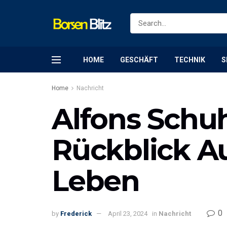
HOME
GESCHÄFT
TECHNIK
S
Home
Nachricht
Alfons Schu
Rückblick A
Leben
0
by
Frederick
April 23, 2024
in
Nachricht