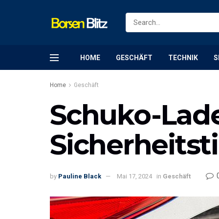
HOME
GESCHÄFT
TECHNIK
S
Home
Geschäft
Schuko-Lade
Sicherheitst
by
Pauline Black
Mai 17, 2024
in
Geschäft