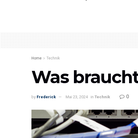
Home
Technik
Was braucht
0
by
Frederick
Mai 23, 2024
in
Technik