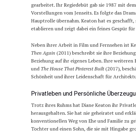
gearbeitet. Ihr Regiedebüt gab sie 1987 mit d
Vorstellungen vom Jenseits. Es folgte das Dra
Hauptrolle übernahm. Keaton hat es geschafft, s
etablieren und zeigt dabei ein feines Gespür f
Neben ihrer Arbeit in Film und Fernsehen ist K
Then Again
(2011) beschreibt sie ihre Beziehun
Beziehung auf ihr eigenes Leben. Ihre weiteren
und
The House That Pinterest Built
(2017), besch
Schönheit und ihrer Leidenschaft für Architekt
Privatleben und Persönliche Überzeug
Trotz ihres Ruhms hat Diane Keaton ihr Privatl
herausgehalten. Sie hat nie geheiratet und erklä
konventionellen Weg von Ehe und Familie zu geh
Tochter und einen Sohn, die sie mit Hingabe g