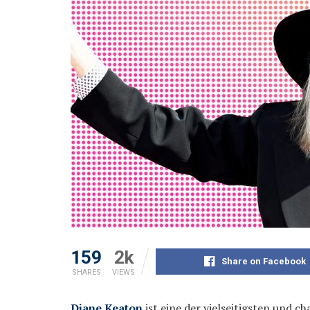
159
2k
Share on Facebook
SHARES
VIEWS
Diane Keaton
ist eine der vielseitigsten und 