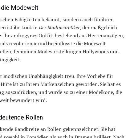
f die Modewelt
rischen Fähigkeiten bekannt, sondern auch für ihren
n ist ihr Look in
Der Stadtneurotiker
, der maßgeblich
e. Ihr androgynes Outfit, bestehend aus Herrenanzügen,
ls revolutionär und beeinflusste die Modewelt
ionellen, femininen Modevorstellungen Hollywoods und
ängigkeit.
r modischen Unabhängigkeit treu. Ihre Vorliebe für
 Hüte ist zu ihrem Markenzeichen geworden. Sie hat es
ung auszudrücken, und wurde so zu einer Modeikone, die
weit bewundert wird.
edeutende Rollen
ckende Bandbreite an Rollen gekennzeichnet. Sie hat
d sowohl in Komödien als auch in Dramen brilliert. Nach