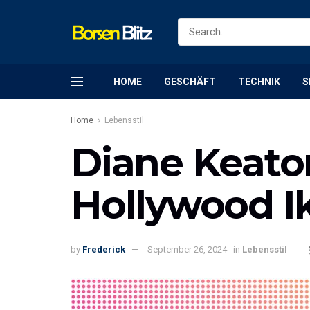
HOME
GESCHÄFT
TECHNIK
S
Home
Lebensstil
Diane Keato
Hollywood I
by
Frederick
September 26, 2024
in
Lebensstil