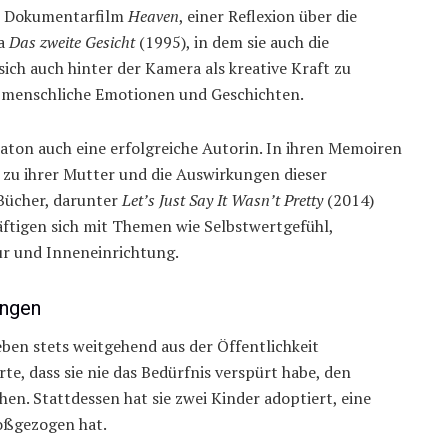
em Dokumentarfilm
Heaven
, einer Reflexion über die
ma
Das zweite Gesicht
(1995), in dem sie auch die
ich auch hinter der Kamera als kreative Kraft zu
ür menschliche Emotionen und Geschichten.
eaton auch eine erfolgreiche Autorin. In ihren Memoiren
g zu ihrer Mutter und die Auswirkungen dieser
 Bücher, darunter
Let’s Just Say It Wasn’t Pretty
(2014)
äftigen sich mit Themen wie Selbstwertgefühl,
ur und Inneneinrichtung.
ungen
eben stets weitgehend aus der Öffentlichkeit
rte, dass sie nie das Bedürfnis verspürt habe, den
en. Stattdessen hat sie zwei Kinder adoptiert, eine
roßgezogen hat.