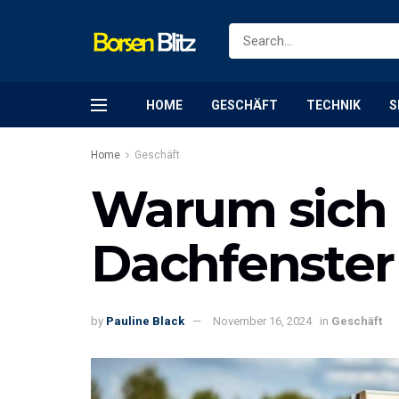
HOME
GESCHÄFT
TECHNIK
S
Home
Geschäft
Warum sich 
Dachfenster 
by
Pauline Black
November 16, 2024
in
Geschäft