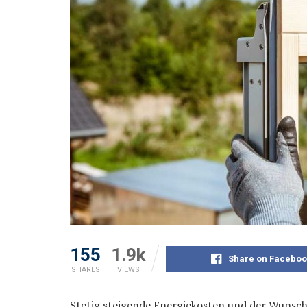
155
1.9k
Share on Faceboo
SHARES
VIEWS
Stetig steigende Energiekosten und der Wunsc