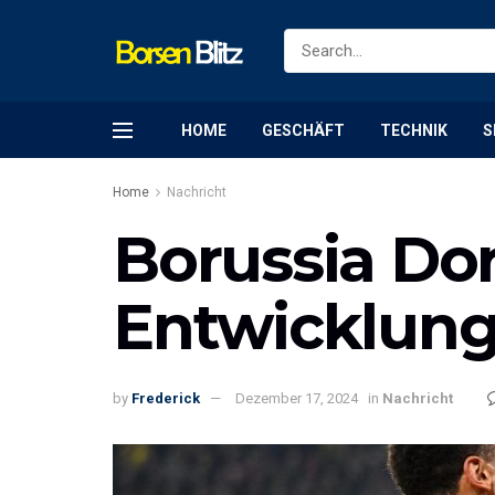
HOME
GESCHÄFT
TECHNIK
S
Home
Nachricht
Borussia Do
Entwicklung
by
Frederick
Dezember 17, 2024
in
Nachricht