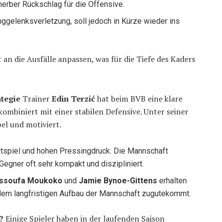
herber Rückschlag für die Offensive.
runggelenksverletzung, soll jedoch in Kürze wieder ins
 an die Ausfälle anpassen, was für die Tiefe des Kaders
ategie
Trainer
Edin Terzić
hat beim BVB eine klare
ombiniert mit einer stabilen Defensive. Unter seiner
bel und motiviert.
altspiel und hohen Pressingdruck. Die Mannschaft
egner oft sehr kompakt und diszipliniert.
ssoufa Moukoko
und
Jamie Bynoe-Gittens
erhalten
 dem langfristigen Aufbau der Mannschaft zugutekommt.
?
Einige Spieler haben in der laufenden Saison