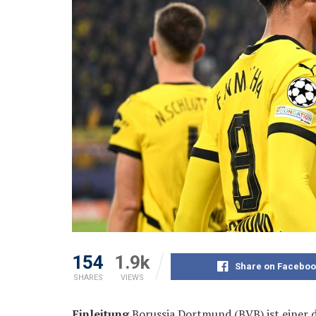
154
1.9k
Share on Faceboo
SHARES
VIEWS
Einleitung
Borussia Dortmund (BVB) ist einer d