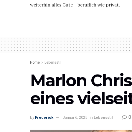
weiterhin alles Gute – beruflich wie privat.
Home
Lebensstil
Marlon Chris
eines vielsei
0
by
Frederick
Januar 6, 2025
in
Lebensstil