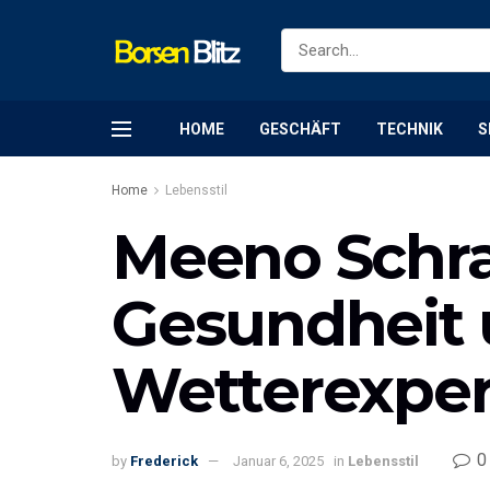
HOME
GESCHÄFT
TECHNIK
S
Home
Lebensstil
Meeno Schrad
Gesundheit 
Wetterexpe
0
by
Frederick
Januar 6, 2025
in
Lebensstil