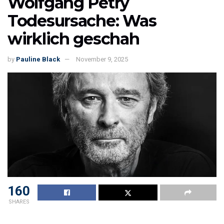
Wolfgang Petry
Todesursache: Was
wirklich geschah
by
Pauline Black
November 9, 2025
160
SHARES