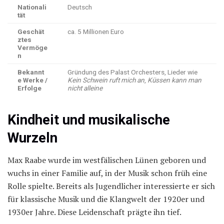
Nationali
Deutsch
tät
Geschät
ca. 5 Millionen Euro
ztes
Vermöge
n
Bekannt
Gründung des Palast Orchesters, Lieder wie
e Werke /
Kein Schwein ruft mich an
,
Küssen kann man
Erfolge
nicht alleine
Kindheit und musikalische
Wurzeln
Max Raabe wurde im westfälischen Lünen geboren und
wuchs in einer Familie auf, in der Musik schon früh eine
Rolle spielte. Bereits als Jugendlicher interessierte er sich
für klassische Musik und die Klangwelt der 1920er und
1930er Jahre. Diese Leidenschaft prägte ihn tief.