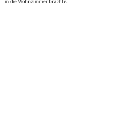
in die Wohnzimmer brachte.