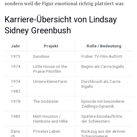
sondern weil die Figur emotional richtig platziert war.
Karriere-Übersicht von Lindsay
Sidney Greenbush
Jahr
Projekt
Rolle / Bedeutung
1973
Sunshine
Früher TV-Film-Auftritt
1974
Little House on the
Beginn als Carrie Ingalls
Prairie Pilotfilm
1974
Unsere kleine Farm
Durchbruch als Carrie
–
Ingalls
1982
1978
The Godsister
Episode mit besonderer
Zwillings-Dynamik
1983
Matt Houston /
Spätere Einzelauftritte
Hambone and Hillie
der Schwestern
Dana
Privates Leben
Rückzug aus der aktiven
ch
Schauspielerei