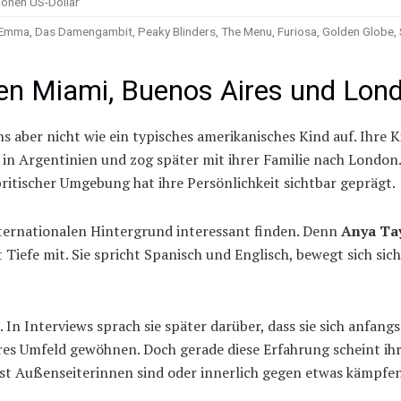
lionen US-Dollar
, Emma, Das Damengambit, Peaky Blinders, The Menu, Furiosa, Golden Globe,
hen Miami, Buenos Aires und Lon
 aber nicht wie ein typisches amerikanisches Kind auf. Ihre
 in Argentinien und zog später mit ihrer Familie nach Londo
itischer Umgebung hat ihre Persönlichkeit sichtbar geprägt.
ternationalen Hintergrund interessant finden. Denn
Anya Ta
gt Tiefe mit. Sie spricht Spanisch und Englisch, bewegt sich s
In Interviews sprach sie später darüber, dass sie sich anfangs
es Umfeld gewöhnen. Doch gerade diese Erfahrung scheint ihre 
lbst Außenseiterinnen sind oder innerlich gegen etwas kämpfen