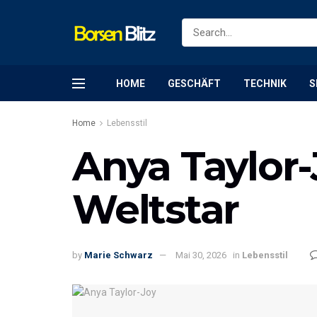
HOME
GESCHÄFT
TECHNIK
S
Home
Lebensstil
Anya Taylor-
Weltstar
by
Marie Schwarz
Mai 30, 2026
in
Lebensstil