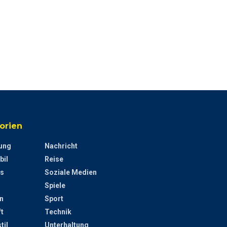
orien
ung
Nachricht
bil
Reise
s
Soziale Medien
Spiele
n
Sport
t
Technik
til
Unterhaltung