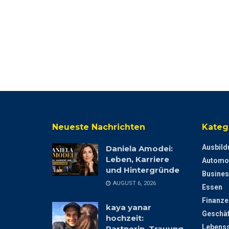
Neueste Nachrichten
Kateg
Ausbild
Daniela Amodei:
Leben, Karriere
Automo
und Hintergründe
Busines
AUGUST 6, 2026
Essen
Finanze
kaya yanar
Geschäf
hochzeit:
Lebenss
Partnerin, Trauung