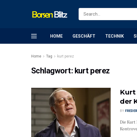
HOME
GESCHÄFT
TECHNIK
S
Home
Tag
kurt perez
Schlagwort:
kurt perez
Kurt 
der 
BY
FREDER
Die Kurt 
Kontrover