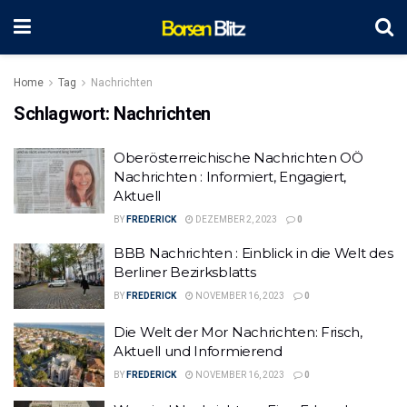
Home
Tag
Nachrichten
Schlagwort:
Nachrichten
Oberösterreichische Nachrichten OÖ
Nachrichten : Informiert, Engagiert,
Aktuell
BY
FREDERICK
DEZEMBER 2, 2023
0
BBB Nachrichten : Einblick in die Welt des
Berliner Bezirksblatts
BY
FREDERICK
NOVEMBER 16, 2023
0
Die Welt der Mor Nachrichten: Frisch,
Aktuell und Informierend
BY
FREDERICK
NOVEMBER 16, 2023
0