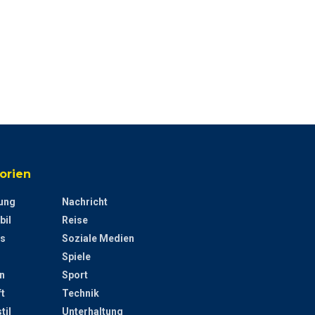
orien
ung
Nachricht
bil
Reise
s
Soziale Medien
Spiele
n
Sport
t
Technik
til
Unterhaltung