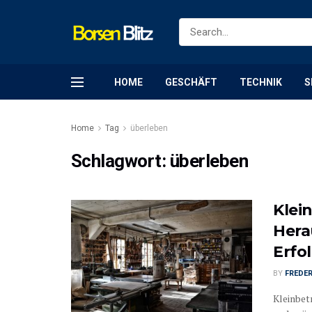
HOME
GESCHÄFT
TECHNIK
S
Home
Tag
überleben
Schlagwort:
überleben
Klei
Hera
Erfo
BY
FREDER
Kleinbet