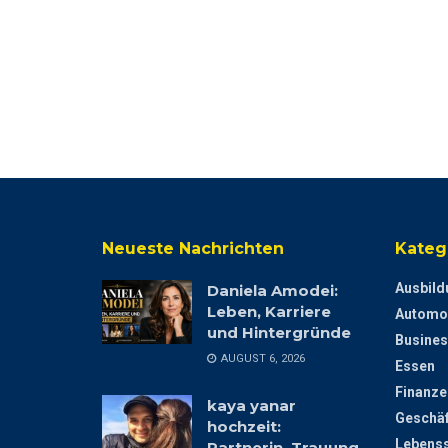
Neueste Nachrichten
Kateg
Ausbild
Daniela Amodei:
Leben, Karriere
Automo
und Hintergründe
Busines
AUGUST 6, 2026
Essen
Finanze
kaya yanar
Geschäf
hochzeit:
Lebenss
Partnerin, Trauung