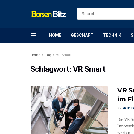
HOME
GESCHÄFT
TECHNIK
S
Home
Tag
VR Smart
Schlagwort:
VR Smart
VR S
im F
BY
FREDER
Die VR Sm
Innovati
werfen ...