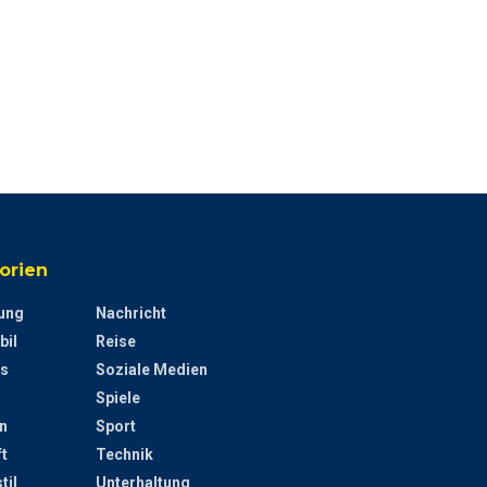
orien
ung
Nachricht
bil
Reise
s
Soziale Medien
Spiele
n
Sport
t
Technik
til
Unterhaltung