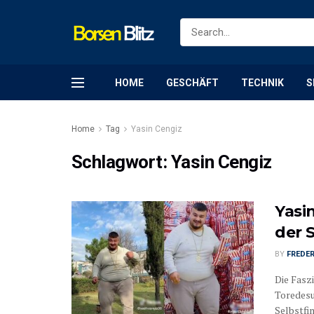
HOME
GESCHÄFT
TECHNIK
S
Home
Tag
Yasin Cengiz
Schlagwort:
Yasin Cengiz
Yasi
der 
BY
FREDER
Die Fasz
Toredesu
Selbstfin