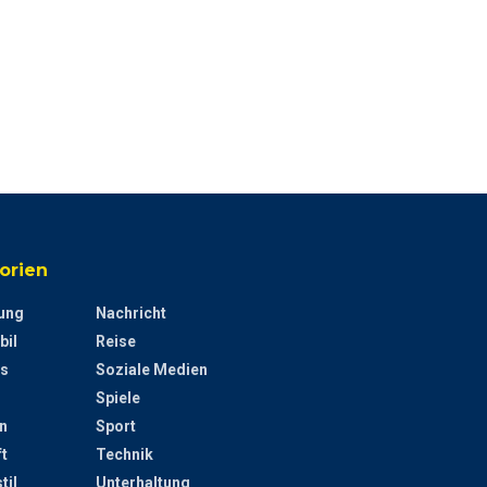
orien
ung
Nachricht
bil
Reise
s
Soziale Medien
Spiele
n
Sport
t
Technik
til
Unterhaltung